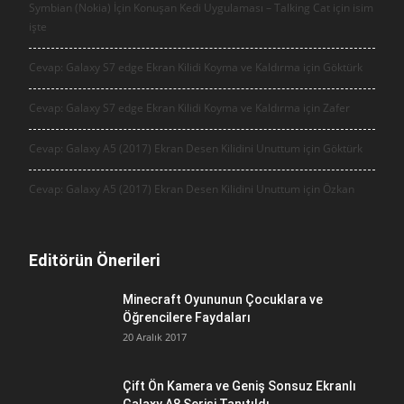
Symbian (Nokia) İçin Konuşan Kedi Uygulaması – Talking Cat için
isim
işte
Cevap: Galaxy S7 edge Ekran Kilidi Koyma ve Kaldırma için
Göktürk
Cevap: Galaxy S7 edge Ekran Kilidi Koyma ve Kaldırma için
Zafer
Cevap: Galaxy A5 (2017) Ekran Desen Kilidini Unuttum için
Göktürk
Cevap: Galaxy A5 (2017) Ekran Desen Kilidini Unuttum için
Özkan
Editörün Önerileri
Minecraft Oyununun Çocuklara ve
Öğrencilere Faydaları
20 Aralık 2017
Çift Ön Kamera ve Geniş Sonsuz Ekranlı