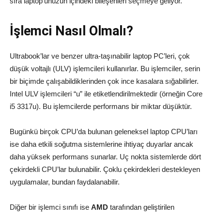
sıra laptop’unuzun içindeki bileşenleri seçmeye geliyor.
İşlemci Nasıl Olmalı?
Ultrabook’lar ve benzer ultra-taşınabilir laptop PC’leri, çok
düşük voltajlı (ULV) işlemcileri kullanırlar. Bu işlemciler, serin
bir biçimde çalışabildiklerinden çok ince kasalara sığabilirler.
Intel ULV işlemcileri “u” ile etiketlendirilmektedir (örneğin Core
i5 3317u). Bu işlemcilerde performans bir miktar düşüktür.
Bugünkü birçok CPU’da bulunan geleneksel laptop CPU’ları
ise daha etkili soğutma sistemlerine ihtiyaç duyarlar ancak
daha yüksek performans sunarlar. Uç nokta sistemlerde dört
çekirdekli CPU’lar bulunabilir. Çoklu çekirdekleri destekleyen
uygulamalar, bundan faydalanabilir.
Diğer bir işlemci sınıfı ise
AMD
tarafından geliştirilen