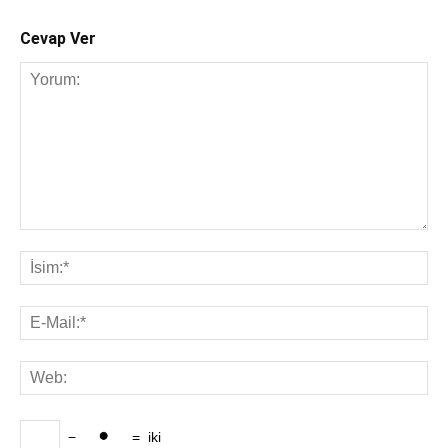
Cevap Ver
−
=
iki