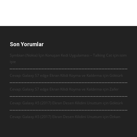
Son Yorumlar
Symbian (Nokia) İçin Konuşan Kedi Uygulaması – Talking Cat için
isim
işte
Cevap: Galaxy S7 edge Ekran Kilidi Koyma ve Kaldırma için
Göktürk
Cevap: Galaxy S7 edge Ekran Kilidi Koyma ve Kaldırma için
Zafer
Cevap: Galaxy A5 (2017) Ekran Desen Kilidini Unuttum için
Göktürk
Cevap: Galaxy A5 (2017) Ekran Desen Kilidini Unuttum için
Özkan