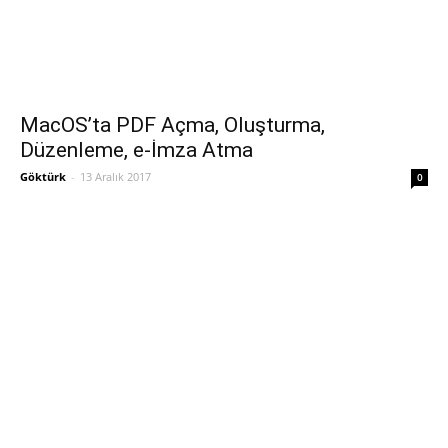
MacOS’ta PDF Açma, Oluşturma,
Düzenleme, e-İmza Atma
Göktürk
-
13 Aralık 2017
0