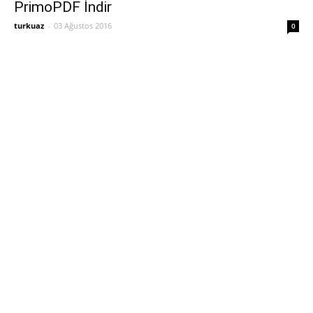
PrimoPDF İndir
turkuaz
-
03 Ağustos 2016
0