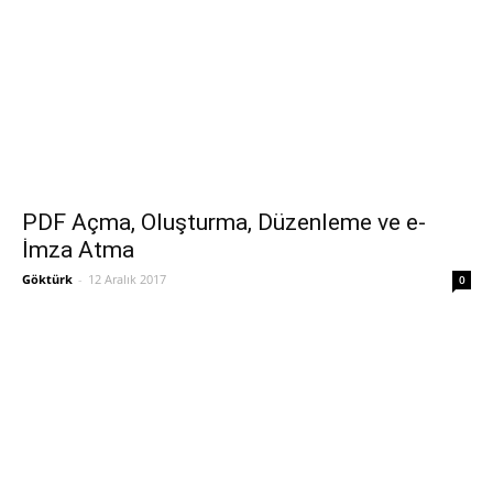
PDF Açma, Oluşturma, Düzenleme ve e-
İmza Atma
Göktürk
-
12 Aralık 2017
0