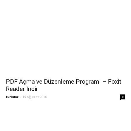
PDF Açma ve Düzenleme Programı – Foxit
Reader İndir
turkuaz
-
19 Ağustos 2016
0